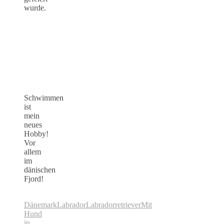
wurde.
Schwimmen
ist
mein
neues
Hobby!
Vor
allem
im
dänischen
Fjord!
Dänemark
Labrador
Labradorretriever
Mit
Hund
in