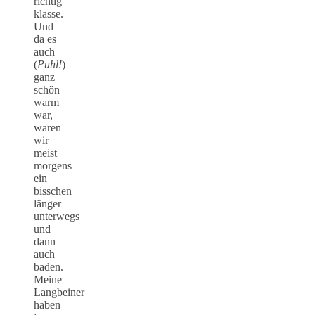
richtig
klasse.
Und
da es
auch
(
Puhl!
)
ganz
schön
warm
war,
waren
wir
meist
morgens
ein
bisschen
länger
unterwegs
und
dann
auch
baden.
Meine
Langbeiner
haben