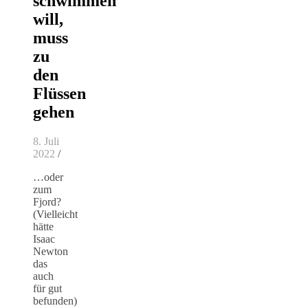
schwimmen
will,
muss
zu
den
Flüssen
gehen
8. Juli
2022
/
…oder
zum
Fjord?
(Vielleicht
hätte
Isaac
Newton
das
auch
für gut
befunden)