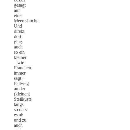
gesagt
auf
eine
Meeresbucht.
Und
direkt
dort
ging
auch
so ein
kleiner
– wie
Frauchen
immer
sagt –
Pattweg
an der
(kleinen)
Steilküste
längs,
so dass
es ab
und zu
auch