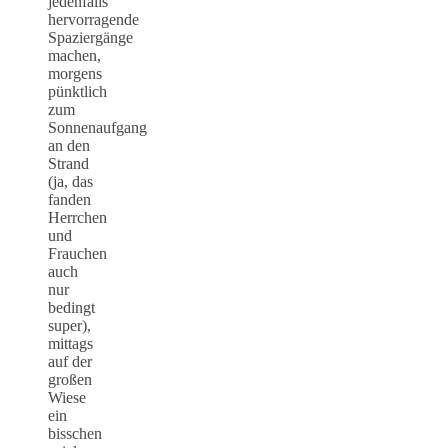
jedenfalls
hervorragende
Spaziergänge
machen,
morgens
pünktlich
zum
Sonnenaufgang
an den
Strand
(ja, das
fanden
Herrchen
und
Frauchen
auch
nur
bedingt
super),
mittags
auf der
großen
Wiese
ein
bisschen