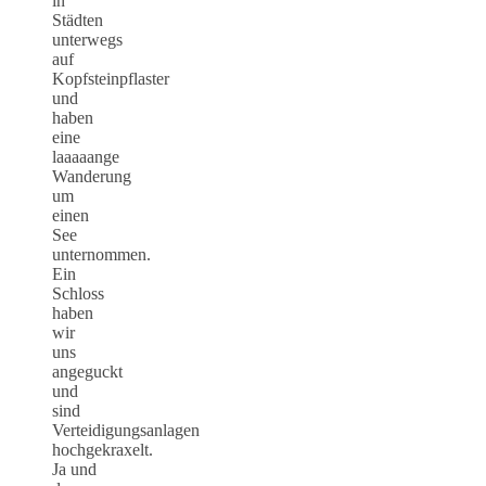
in
Städten
unterwegs
auf
Kopfsteinpflaster
und
haben
eine
laaaaange
Wanderung
um
einen
See
unternommen.
Ein
Schloss
haben
wir
uns
angeguckt
und
sind
Verteidigungsanlagen
hochgekraxelt.
Ja und