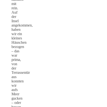
mit
rein.
Auf
der
Insel
angekommen,
haben
wir ein
kleines
Häuschen
bezogen
– das
war
prima,
von
der
Terrassentür
aus
konnten
wir
aufs
Meer
gucken
– oder
besser