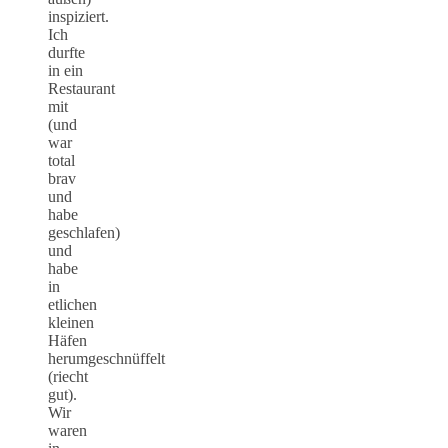
inspiziert.
Ich
durfte
in ein
Restaurant
mit
(und
war
total
brav
und
habe
geschlafen)
und
habe
in
etlichen
kleinen
Häfen
herumgeschnüffelt
(riecht
gut).
Wir
waren