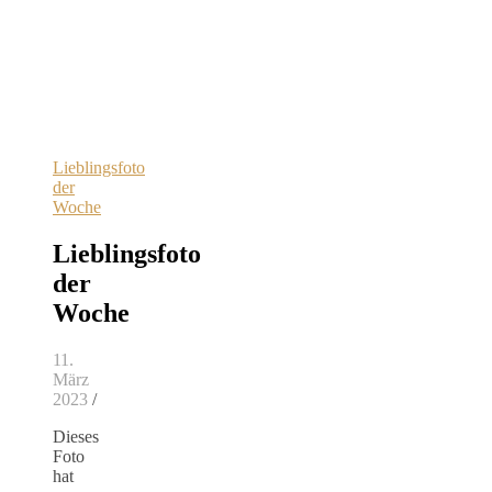
Lieblingsfoto
der
Woche
Lieblingsfoto
der
Woche
11.
März
2023
/
Dieses
Foto
hat