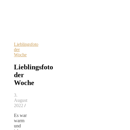
Lieblingsfoto
der
Woche
Lieblingsfoto
der
Woche
3.
August
2022
/
Es war
warm
und