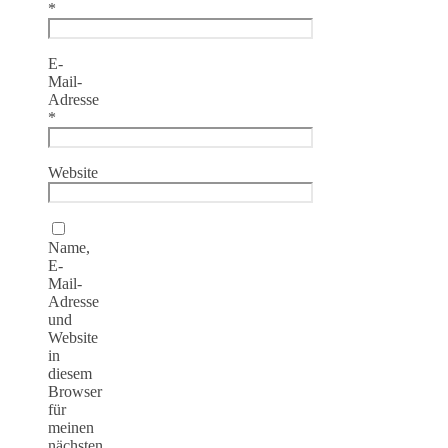
*
E-
Mail-
Adresse
*
Website
Name,
E-
Mail-
Adresse
und
Website
in
diesem
Browser
für
meinen
nächsten