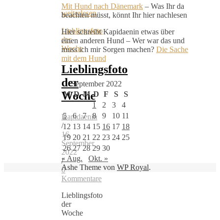
Mit Hund nach Dänemark
– Was Ihr da
weiterlesen
beachten müsst, könnt Ihr hier nachlesen
Lieblingsfoto
Hier schreibt Kapidaenin etwas über
der
einen anderen Hund – Wer war das und
Woche
muss ich mir Sorgen machen?
Die Sache
mit dem Hund
Lieblingsfoto
der
September 2022
Woche
M
D
M
D
F
S
S
1
2
3
4
5
6
7
8
9
10
11
Kapidaenin
/
12
13
14
15
16
17
18
16.
19
20
21
22
23
24
25
September
26
27
28
29
30
2022
« Aug.
Okt. »
/
Ashe Theme von
WP Royal
.
0
Kommentare
Lieblingsfoto
der
Woche