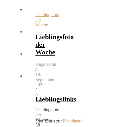
Lieblingsfoto
der
Woche
Lieblingsfoto
der
Woche
Kapidaenin
/
18.
September
2022
/
0
Lieblingslinks
Kommentare
Lieblingsfoto
der
Woche
Hier geht’s zur
Kapidaenin
38