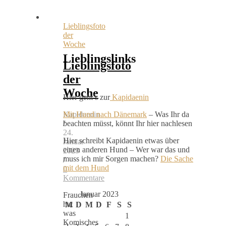
Lieblingsfoto
der
Woche
Lieblingslinks
Lieblingsfoto
der
Woche
Hier geht’s zur
Kapidaenin
Kapidaenin
Mit Hund nach Dänemark
– Was Ihr da
/
beachten müsst, könnt Ihr hier nachlesen
24.
Hier schreibt Kapidaenin etwas über
Januar
einen anderen Hund – Wer war das und
2023
muss ich mir Sorgen machen?
Die Sache
/
mit dem Hund
0
Kommentare
Januar 2023
Frauchen
hat
M
D
M
D
F
S
S
was
1
Komisches